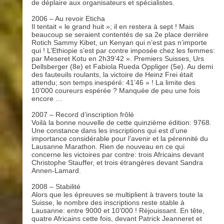
de déplaire aux organisateurs et spécialistes.
2006 – Au revoir Eticha
Il tentait « le grand huit »; il en restera à sept ! Mais
beaucoup se seraient contentés de sa 2e place derrière
Rotich Sammy Kibet, un Kenyan qui n’est pas n’importe
qui ! L’Ethiopie s’est par contre imposée chez les femmes:
par Meseret Kotu en 2h39’42 ». Premiers Suisses, Urs
Dellsberger (8e) et Fabiola Rueda Oppliger (5e). Au demi
des fauteuils roulants, la victoire de Heinz Frei était
attendu; son temps inespéré: 41’46 » ! La limite des
10’000 coureurs espérée ? Manquée de peu une fois
encore …
2007 – Record d’inscription frôlé
Voilà la bonne nouvelle de cette quinzième édition: 9768.
Une constance dans les inscriptions qui est d’une
importance considérable pour l’avenir et la pérennité du
Lausanne Marathon. Rien de nouveau en ce qui
concerne les victoires par contre: trois Africains devant
Christophe Stauffer, et trois étrangères devant Sandra
Annen-Lamard.
2008 – Stabilité
Alors que les épreuves se multiplient à travers toute la
Suisse, le nombre des inscriptions reste stable à
Lausanne: entre 9000 et 10’000 ! Réjouissant. En tête,
quatre Africains cette fois, devant Patrick Jeanneret et