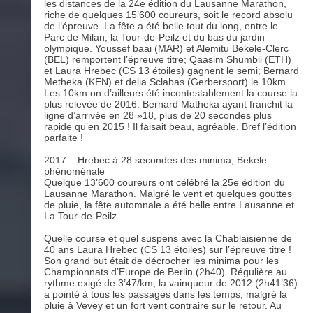
les distances de la 24e édition du Lausanne Marathon,
riche de quelques 15’600 coureurs, soit le record absolu
de l’épreuve. La fête a été belle tout du long, entre le
Parc de Milan, la Tour-de-Peilz et du bas du jardin
olympique. Youssef baai (MAR) et Alemitu Bekele-Clerc
(BEL) remportent l’épreuve titre; Qaasim Shumbii (ETH)
et Laura Hrebec (CS 13 étoiles) gagnent le semi; Bernard
Metheka (KEN) et delia Sclabas (Gerbersport) le 10km.
Les 10km on d’ailleurs été incontestablement la course la
plus relevée de 2016. Bernard Matheka ayant franchit la
ligne d’arrivée en 28 »18, plus de 20 secondes plus
rapide qu’en 2015 ! Il faisait beau, agréable. Bref l’édition
parfaite !
2017 – Hrebec à 28 secondes des minima, Bekele
phénoménale
Quelque 13’600 coureurs ont célébré la 25e édition du
Lausanne Marathon. Malgré le vent et quelques gouttes
de pluie, la fête automnale a été belle entre Lausanne et
La Tour-de-Peilz.
Quelle course et quel suspens avec la Chablaisienne de
40 ans Laura Hrebec (CS 13 étoiles) sur l’épreuve titre !
Son grand but était de décrocher les minima pour les
Championnats d’Europe de Berlin (2h40). Régulière au
rythme exigé de 3’47/km, la vainqueur de 2012 (2h41’36)
a pointé à tous les passages dans les temps, malgré la
pluie à Vevey et un fort vent contraire sur le retour. Au