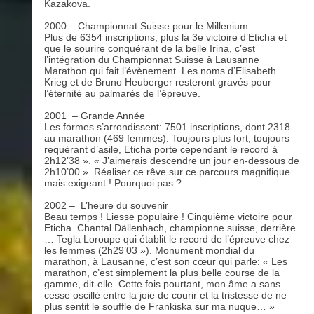
Kazakova.
2000 – Championnat Suisse pour le Millenium
Plus de 6354 inscriptions, plus la 3e victoire d’Eticha et
que le sourire conquérant de la belle Irina, c’est
l’intégration du Championnat Suisse à Lausanne
Marathon qui fait l’évènement. Les noms d’Elisabeth
Krieg et de Bruno Heuberger resteront gravés pour
l’éternité au palmarès de l’épreuve.
2001 – Grande Année
Les formes s’arrondissent: 7501 inscriptions, dont 2318
au marathon (469 femmes). Toujours plus fort, toujours
requérant d’asile, Eticha porte cependant le record à
2h12’38 ». « J’aimerais descendre un jour en-dessous de
2h10’00 ». Réaliser ce rêve sur ce parcours magnifique
mais exigeant ! Pourquoi pas ?
2002 – L’heure du souvenir
Beau temps ! Liesse populaire ! Cinquième victoire pour
Eticha. Chantal Dällenbach, championne suisse, derrière
… Tegla Loroupe qui établit le record de l’épreuve chez
les femmes (2h29’03 »). Monument mondial du
marathon, à Lausanne, c’est son cœur qui parle: « Les
marathon, c’est simplement la plus belle course de la
gamme, dit-elle. Cette fois pourtant, mon âme a sans
cesse oscillé entre la joie de courir et la tristesse de ne
plus sentit le souffle de Frankiska sur ma nuque… »