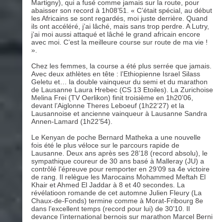
Martigny), qui a fusé comme jamais sur la route, pour
abaisser son record à 1h08’51. « C’était spécial, au début
les Africains se sont regardés, moi juste derrière. Quand
ils ont accéléré, j’ai lâché, mais sans trop perdre. A Lutry,
j’ai moi aussi attaqué et lâché le grand africain encore
avec moi. C’est la meilleure course sur route de ma vie !
».
Chez les femmes, la course a été plus serrée que jamais.
Avec deux athlètes en tête : l’Ethiopienne Israel Silass
Geletu et… la double vainqueur du semi et du marathon
de Lausanne Laura Hrebec (CS 13 Etoiles). La Zurichoise
Melina Frei (TV Oerlikon) finit troisième en 1h20’06,
devant l’Aiglonne Theres Leboeuf (1h22’27) et la
Lausannoise et ancienne vainqueur à Lausanne Sandra
Annen-Lamard (1h22’54).
Le Kenyan de poche Bernard Matheka a une nouvelle
fois été le plus véloce sur le parcours rapide de
Lausanne. Deux ans après ses 28’18 (record absolu), le
sympathique coureur de 30 ans basé à Malleray (JU) a
contrôlé l’épreuve pour remporter en 29’09 sa 4e victoire
de rang. Il relègue les Marocains Mohammed Meftah El
Khair et Ahmed El Jaddar à 8 et 40 secondes. La
révélatioon romande de cet automne Julien Fleury (La
Chaux-de-Fonds) termine comme à Morat-Fribourg 8e
dans l’excellent temps (record pour lui) de 30’10. Il
devance l’international bernois sur marathon Marcel Berni