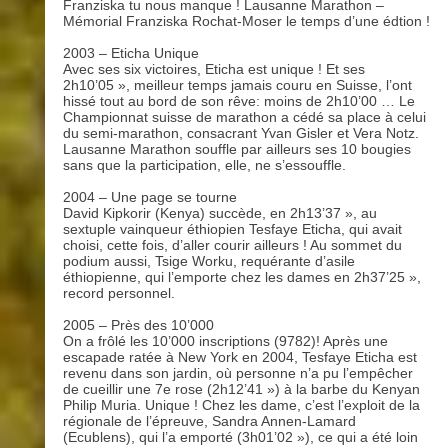
Franziska tu nous manque ! Lausanne Marathon –
Mémorial Franziska Rochat-Moser le temps d’une édtion !
2003 – Eticha Unique
Avec ses six victoires, Eticha est unique ! Et ses
2h10’05 », meilleur temps jamais couru en Suisse, l’ont
hissé tout au bord de son rêve: moins de 2h10’00 … Le
Championnat suisse de marathon a cédé sa place à celui
du semi-marathon, consacrant Yvan Gisler et Vera Notz.
Lausanne Marathon souffle par ailleurs ses 10 bougies
sans que la participation, elle, ne s’essouffle.
2004 – Une page se tourne
David Kipkorir (Kenya) succède, en 2h13’37 », au
sextuple vainqueur éthiopien Tesfaye Eticha, qui avait
choisi, cette fois, d’aller courir ailleurs ! Au sommet du
podium aussi, Tsige Worku, requérante d’asile
éthiopienne, qui l’emporte chez les dames en 2h37’25 »,
record personnel.
2005 – Près des 10’000
On a frôlé les 10’000 inscriptions (9782)! Après une
escapade ratée à New York en 2004, Tesfaye Eticha est
revenu dans son jardin, où personne n’a pu l’empêcher
de cueillir une 7e rose (2h12’41 ») à la barbe du Kenyan
Philip Muria. Unique ! Chez les dame, c’est l’exploit de la
régionale de l’épreuve, Sandra Annen-Lamard
(Ecublens), qui l’a emporté (3h01’02 »), ce qui a été loin