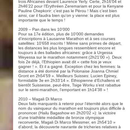
trois Africaines devant Laurence Yerly. Certe, 2h16’04 et
2h46’22 pour l’Erythréen Zeremariam et pour la Kenyane
Pauline Chepkorir: c’est pas le Pérou ! Mais c’est bien
ainsi, car il faudra bien qu’on y vienne: la place est plus
importante que le temps !
2009 – Pan dans les 10’000
Pour sa 17e édition, plus de 10’000 demandes
d’inscriptions à Lausanne Marathon et à ses courses
satellites: 10’658 inscrits ! Même sans primes de départ,
les distances les plus longues ressemblent encore et
toujours à des ballades africaines: grâce à Urgessa
Weyessa sur le marathon notamment (2h21’00 »). Deux
fois 2e déjà, l’Ethiopien avait dit « cette fois je veux
gagner ! ». Et il a gagné. Exception chez les femmes: la
distance a été dominé par la Polonaise Joanna Chmiel
Gront en 2h54’59 ». Meilleurs Suisses: Lucien Epiney,
formidable 3e en 2h33’14 ». Ethiopienne d’Echallens et
bientôt Suissesse, peut-être, Tsige Worku s’est rabattue
sur le semi-marathon, l’emportant en 1h14’38 » !
2010 – Magali Di Marco
Deux faits marquants à retenir pour l’éternité alors que le
nom du vainqueur du marathon est toujours plus difficile à
prononcer (Hailu Bagashow en 2h20’02 »): la victoire
d’une triathlète médaillée de bronze olympique
reconvertie, Magali Di Marco Messmer, en 2h54’10 »
d’abord; la découverte navrante de tricheries relatives à