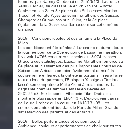
femmes, par Naomy Chebonai en 2h51’54″3, Laurence
Yerly (Cernier) se classant 3e en 2h53’51″4. A noter
également les 2e et 3e places des Suissesses Martina
Tresch et Renate Wyss au semi-marathon, des Suisses
Chengere et Oumoussa sur 10 km, et la 3e place
également de la Suissesse Bernasconi sur cette même
distance.
2015 – Conditions idéales et des enfants à la Place de
Milan
Les conditions ont été idéales à Lausanne et durant toute
la journée pour cette 23e édition de Lausanne marathon.
Il y avait 14’766 concurrents inscrits et 13’074 classés.
Grâce à ces statistiques, Lausanne Marathon renforce sa
6e place au classement des plus importantes courses de
Suisse. Les Africains ont bien évidemment dominé la
course reine et les écarts ont été importants. Très à l’aise
tout au long du parcours, l’Ethiopein Yeshigeta Tamiru a
laissé son compatriote Mtiku Alemi à trois minutes. La
gagnante chez les femmes est Helen Bekele en
2h31’24 »3. Sur le semi, l’Ethiopein Fikru Dadi s’est
montré le plus rapide en 1h04’43 ». L’exploit vient aussi
de Laura Hrebec qui a couru en 1h15’13 »08. Les
courses enfants ont lieu dans le Parc de Milan. Grande
satisafaction des parents et des enfants !
2016 – Belles performances et édition record
Ambiance, couleurs et performances de choix sur toutes