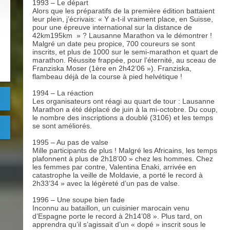
1993 – Le départ
Alors que les préparatifs de la première édition battaient
leur plein, j’écrivais: « Y a-t-il vraiment place, en Suisse,
pour une épreuve international sur la distance de
42km195km » ? Lausanne Marathon va le démontrer !
Malgré un date peu propice, 700 coureurs se sont
inscrits, et plus de 1000 sur le semi-marathon et quart de
marathon. Réussite frappée, pour l’éternité, au sceau de
Franziska Moser (1ère en 2h42’06 »). Franziska,
flambeau déjà de la course à pied helvétique !
1994 – La réaction
Les organisateurs ont réagi au quart de tour : Lausanne
Marathon a été déplacé de juin à la mi-octobre. Du coup,
le nombre des inscriptions a doublé (3106) et les temps
se sont améliorés.
1995 – Au pas de valse
Mille participants de plus ! Malgré les Africains, les temps
plafonnent à plus de 2h18’00 » chez les hommes. Chez
les femmes par contre, Valentina Enaki, arrivée en
catastrophe la veille de Moldavie, a porté le record à
2h33’34 » avec la légèreté d’un pas de valse.
1996 – Une soupe bien fade
Inconnu au bataillon, un cuisinier marocain venu
d’Espagne porte le record à 2h14’08 ». Plus tard, on
apprendra qu’il s’agissait d’un « dopé » inscrit sous le