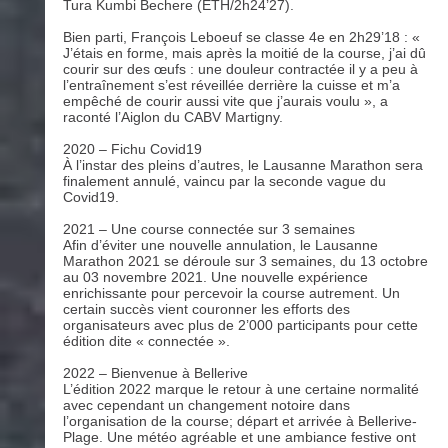
Tura Kumbi Bechere (ETH/2h24’27).
Bien parti, François Leboeuf se classe 4e en 2h29’18 : «
J’étais en forme, mais après la moitié de la course, j’ai dû
courir sur des œufs : une douleur contractée il y a peu à
l’entraînement s’est réveillée derrière la cuisse et m’a
empêché de courir aussi vite que j’aurais voulu », a
raconté l’Aiglon du CABV Martigny.
2020 – Fichu Covid19
À l’instar des pleins d’autres, le Lausanne Marathon sera
finalement annulé, vaincu par la seconde vague du
Covid19.
2021 – Une course connectée sur 3 semaines
Afin d’éviter une nouvelle annulation, le Lausanne
Marathon 2021 se déroule sur 3 semaines, du 13 octobre
au 03 novembre 2021. Une nouvelle expérience
enrichissante pour percevoir la course autrement. Un
certain succès vient couronner les efforts des
organisateurs avec plus de 2’000 participants pour cette
édition dite « connectée ».
2022 – Bienvenue à Bellerive
L’édition 2022 marque le retour à une certaine normalité
avec cependant un changement notoire dans
l’organisation de la course; départ et arrivée à Bellerive-
Plage. Une météo agréable et une ambiance festive ont