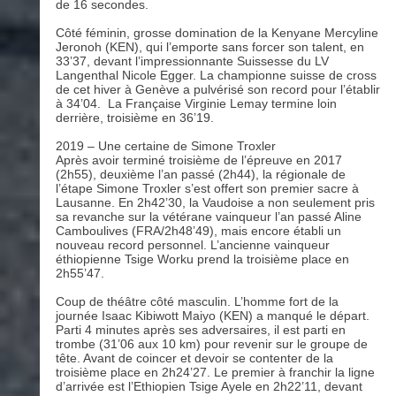
de 16 secondes.
Côté féminin, grosse domination de la Kenyane Mercyline
Jeronoh (KEN), qui l’emporte sans forcer son talent, en
33’37, devant l’impressionnante Suissesse du LV
Langenthal Nicole Egger. La championne suisse de cross
de cet hiver à Genève a pulvérisé son record pour l’établir
à 34’04. La Française Virginie Lemay termine loin
derrière, troisième en 36’19.
2019 – Une certaine de Simone Troxler
Après avoir terminé troisième de l’épreuve en 2017
(2h55), deuxième l’an passé (2h44), la régionale de
l’étape Simone Troxler s’est offert son premier sacre à
Lausanne. En 2h42’30, la Vaudoise a non seulement pris
sa revanche sur la vétérane vainqueur l’an passé Aline
Camboulives (FRA/2h48’49), mais encore établi un
nouveau record personnel. L’ancienne vainqueur
éthiopienne Tsige Worku prend la troisième place en
2h55’47.
Coup de théâtre côté masculin. L’homme fort de la
journée Isaac Kibiwott Maiyo (KEN) a manqué le départ.
Parti 4 minutes après ses adversaires, il est parti en
trombe (31’06 aux 10 km) pour revenir sur le groupe de
tête. Avant de coincer et devoir se contenter de la
troisième place en 2h24’27. Le premier à franchir la ligne
d’arrivée est l’Ethiopien Tsige Ayele en 2h22’11, devant