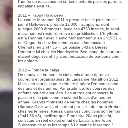
l’année de naissance de certains enfants par des parents
impatiens ensuite…
2011 – Happy Halloween
Lausanne Marathon 2011 a presque fait le plein en ce
jour d’Halloween: près de 12’000 inscriptions, dont
quelque 2000 étrangers. Avec ses 4763 inscrits, le semi-
marathon est resté l’épreuve de prédilection. L’Erythrée
est à l’honneur avec Hamid Mohammednur en 2h19’37 »,
et l’Ouganda chez les femmes avec Immaculate
Chemutai en 2h47’35 ». Le Suisse J-Marc Berset
l’emporte lui chez les Handcycles. Beaucoup de coureurs
étaient déguisés et il y a eut beaucoup de bonbons pour
les enfants.
2012 – Tombe la neige
De mauvaise humeur, le ciel a mis à rude épreuve
coureurs et organisateurs du Lausanne Marathon 2012.
Mais il en faut plus pour réduire à néant l’enthousiasme
des uns et des autres. Par prudence, les courses des
enfants ont été annulées. Les autres ont consacré la
passion et la joie comme cela est le cas d’année en
année. Grands moments de vérité chez les hommes
(Bartosz Olszewski) et, surtout par celle de Laura Hrebec
chez les femmes. Réussi dans ces conditions son temps
(2h41’36 »5), meilleur que Franziska 20ans plus tôt,
constitue un réel exploit et fait de Laura la meilleure
Suissesse de tous les temps à Lausanne Marathon !