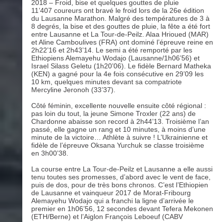
2018 – Froid, bise et quelques gouttes de pluie
11’407 coureurs ont bravé le froid lors de la 26e édition
du Lausanne Marathon. Malgré des températures de 3 à
8 degrés, la bise et des gouttes de pluie, la fête a été fort
entre Lausanne et La Tour-de-Peilz. Alaa Hrioued (MAR)
et Aline Camboulives (FRA) ont dominé l’épreuve reine en
2h22’16 et 2h43’14. Le semi a été remporté par les
Ethiopiens Alemayehu Wodajo (Lausanne/1h06’56) et
Israel Silass Geletu (1h20’06). Le fidèle Bernard Matheka
(KEN) a gagné pour la 4e fois consécutive en 29’09 les
10 km, quelques minutes devant sa compatriote
Mercyline Jeronoh (33’37).
Côté féminin, excellente nouvelle ensuite côté régional :
pas loin du tout, la jeune Simone Troxler (22 ans) de
Chardonne abaisse son record à 2h44’13. Troisième l’an
passé, elle gagne un rang et 10 minutes, à moins d’une
minute de la victoire… Athlète à suivre ! L’Ukrainienne et
fidèle de l’épreuve Oksana Yurchuk se classe troisième
en 3h00’38.
La course entre La Tour-de-Peilz et Lausanne a elle aussi
tenu toutes ses promesses, d’abord avec le vent de face,
puis de dos, pour de très bons chronos. C’est l’Ethiopien
de Lausanne et vainqueur 2017 de Morat-Fribourg
Alemayehu Wodajo qui a franchi la ligne d’arrivée le
premier en 1h06’56, 12 secondes devant Tefera Mekonen
(ETH/Berne) et l’Aiglon François Leboeuf (CABV