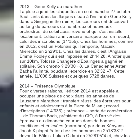
2013 – Gene Kelly au marathon
La pluie a joué les claquettes en ce dimanche 27 octobre.
Sautillants dans les flaques d’eau à l’instar de Gene Kelly
dans « Singing in the rain », les coureurs ont découvert
au long du parcours de nombreux et nouveaux
orchestres, du soleil aussi revenu et qui s’est installé
localement. Edition anniversaire marquée par un record,
celui des inscriptions (14’155). Chez les hommes, comme
en 2012, c’est un Polonais qui l’emporte, Maciek
Mierecko en 2h29’01. Chez les dames, c’est l’Anglaise
Emma Pooley qui s’est imposée en 2h44’28. A noter que
sur 10km, Tolossa Changere d’Epalinges a gagné en
solitaire. Son chrono ? 29’30 »8. La Canadienne Aster
Bacha l’a imité, bouclant l’exercice en 32’32 »7. Cette
année, 11’608 Suisses et quelques 5728 dames.
2014 – Présence Olympique
Pour diverses raisons, l’édition 2014 est appelée à
occuper une place de choix dans les annales de
Lausanne Marathon : transfert réussi des épreuves pour
enfants et adolescents à la Place de Milan ; record
d’inscriptions (14’635) ; présence – sorte de consécration
– de Thomas Bach, président du CIO, à l’arrivé des
épreuves du dimanche courues dans de bonnes
conditions et enlevées (marathon) par deux Kényans :
Jacob Kiplagat Yator chez les hommes en 2h18’38″2
devant le Bâlois Lukas Oldani en 2h28’05″4 et, chez les