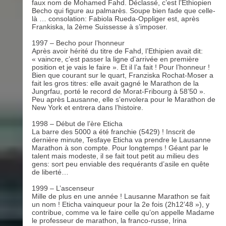
faux nom de Mohamed Fahd. Déclassé, c’est l’Ethiopien
Becho qui figure au palmarès. Soupe bien fade que celle-
là … consolation: Fabiola Rueda-Oppliger est, après
Frankiska, la 2ème Suissesse à s’imposer.
1997 – Becho pour l’honneur
Après avoir hérité du titre de Fahd, l’Ethipien avait dit:
« vaincre, c’est passer la ligne d’arrivée en première
position et je vais le faire ». Et il l’a fait ! Pour l’honneur !
Bien que courant sur le quart, Franziska Rochat-Moser a
fait les gros titres: elle avait gagné le Marathon de la
Jungrfau, porté le record de Morat-Fribourg à 58’50 ».
Peu après Lausanne, elle s’envolera pour le Marathon de
New York et entrera dans l’histoire.
1998 – Début de l’ère Eticha
La barre des 5000 a été franchie (5429) ! Inscrit de
dernière minute, Tesfaye Eticha va prendre le Lausanne
Marathon à son compte. Pour longtemps ! Géant par le
talent mais modeste, il se fait tout petit au milieu des
gens: sort peu enviable des requérants d’asile en quête
de liberté…
1999 – L’ascenseur
Mille de plus en une année ! Lausanne Marathon se fait
un nom ! Eticha vainqueur pour la 2e fois (2h12’48 »), y
contribue, comme va le faire celle qu’on appelle Madame
le professeur de marathon, la franco-russe, Irina