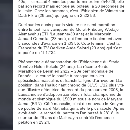
40e, il lui restait 4 minutes pour terminer. En 2h40’28, elle
bat son record mais échoue au poteau, à 28 secondes de
la limite. Chez les hommes, c’est l’Ethiopien de Winterthur
Dadi Fikru (28 ans) qui gagne en 2h22’58.
Duel sur les quais pour la victoire sur semi-marathon
entre le tout frais vainqueur de Morat-Fribourg Wodajo
Alemayehu (ETH/Lausanne/30 ans) et le Marocain
Jaouad Oumellal (28 ans), qui l’emporte finalement avec
5 secondes d’avance en 1h09’56. Côté féminin, c’est la
Française du TV Oerliken Aude Salord (29 ans) qui s’est
imposée en 1h17’34.
Phénoménale démonstration de l’Ethiopienne du Stade
Genève Helen Bekele (24 ans). La récente 4e du
Marathon de Berlin en 2h22 – 20e perf mondiale de
l’année – a coupé le souffle à presque tous les
spécialistes masculins et franchi la ligne d’arrivée en 11e
position, dans l’hallucinant chrono de 31’15, 1’12 plus vite
que l’illustre détentrice du record du parcours en 2003, la
Lausannoise d’adoption Zenebech Tola, championne du
monde et olympique du 1500 m sous le nom de Maryam
Jamal (BRN). Côté masculin, c’est de nouveau le Kenyan
de poche Bernard Matheka qui a été le plus rapide. Après
avoir établi le record du parcours l’an passé à 28’18, le
coureur de 29 ans de Malleray a contrôlé l’immense
peloton en 29’24.